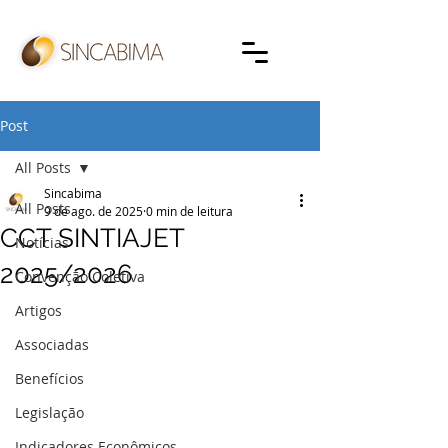
Post
All Posts
Sincabima
All Posts
9 de ago. de 2025
0 min de leitura
CCT SINTIAJET
Notícias
2025/2026
Convenção Coletiva
Artigos
Associadas
Benefícios
Legislação
Indicadores Econômicos